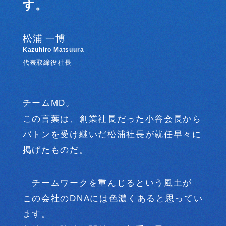
す。
松浦 一博
Kazuhiro Matsuura
代表取締役社長
チームMD。
この言葉は、創業社長だった小谷会長から
バトンを受け継いだ松浦社長が就任早々に
掲げたものだ。
「チームワークを重んじるという風土が
この会社のDNAには色濃くあると思ってい
ます。