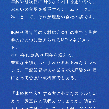
年齢や経験値に関係なく相手を思いやり、
お互いの立場を尊重するチームワーク。
私にとって、それが理想の会社の姿です」
麻酔科医専門の人材紹介会社の中でも最古
参のひとつに
数えられるMDマネジメン
ト。
2026年に創業20周年を迎える。
豊富な実績から生まれた多種多様なナレッ
ジは、
医療業界や人材業界が未経験の社員
にとって
心強い教科書でもある。
「未経験で入社する方に必要なスキルとい
えば、
素直さと吸収力でしょうか。助言を
とり入れて
身につけていく人が、どんどん