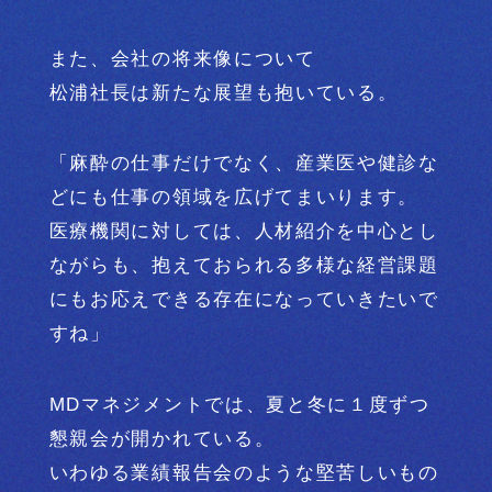
また、会社の将来像について
松浦社長は新たな展望も抱いている。
「麻酔の仕事だけでなく、産業医や健診な
どにも
仕事の領域を広げてまいります。
医療機関に対しては、人材紹介を中心とし
ながらも、
抱えておられる多様な経営課題
にもお応えできる存在に
なっていきたいで
すね」
MDマネジメントでは、夏と冬に１度ずつ
懇親会が開かれている。
いわゆる業績報告会のような堅苦しいもの